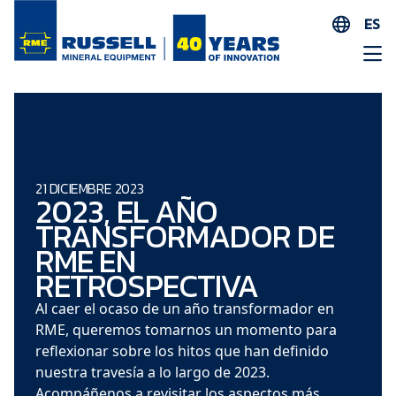
ES
EN
AR
FR
ID
PT
21 DICIEMBRE 2023
2023, EL AÑO
ZH
TRANSFORMADOR DE
RME EN
RETROSPECTIVA
Al caer el ocaso de un año transformador en
RME, queremos tomarnos un momento para
reflexionar sobre los hitos que han definido
nuestra travesía a lo largo de 2023.
Acompáñenos a revisitar los aspectos más