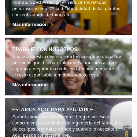
mundo. Nuestra misión es reducir los riesgos
peligrosos y mejorar la disponibilidad de las plantas
concentradoras de minerales.
Más información
TRABAJE CON NOSOTROS
Únase a nuestro diverso e inclusivo equipo global de
personas que diseñan soluciones innovadoras que
aspiran a mejorar la condición humana mediante el
acceso responsable a metales a bajo costo.
Más información
ESTAMOS AQUÍ PARA AYUDARLE
Garantizamos que los Clientes tengan acceso a
conocimientos confiables de ingeniería del fabricante
de equipos originales dónde y cuándo lo necesiten.
Aquí puede contactar a RME.