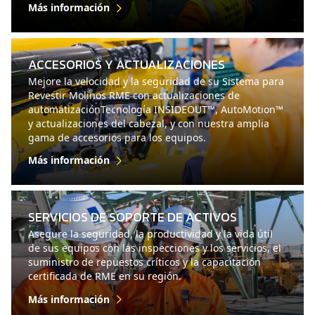
Más información
ACCESORIOS Y ACTUALIZACIONES
Mejore la velocidad y la seguridad de su Sistema para
Revestir Molinos RME con actualizaciones de
automatizaciónTecnología INSIDEOUT™, AutoMotion™
y actualizaciones del cabezal, y con nuestra amplia
gama de accesorios para los equipos.
Más información
SERVICIOS DE SOPORTE DE ACTIVOS
Asegure la seguridad, la productividad y la vida útil
de sus equipos con las inspecciones y los servicios, el
suministro de repuestos críticos y la capacitación
certificada de RME en su región.
Más información