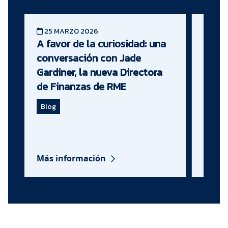
25 MARZO 2026
13 E
A favor de la curiosidad: una
El de
conversación con Jade
espec
Gardiner, la nueva Directora
mine
de Finanzas de RME
dispo
segur
Blog
Blog
Más información
Más i