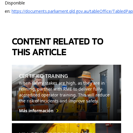
Disponible
en:
https://documents.parliament.qld.gov.au/tableOffice/TabledP
CONTENT RELATED TO
THIS ARTICLE
CERTIFIED TRAINING
When safety stakes are high, as they are in
relining, partner with RME to deliver fully-
accredited operator training. This will reduce
the risk of incidents and improve safety.
Más información