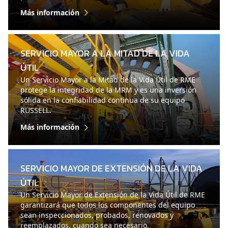
Más información
SERVICIO MAYOR A LA MITAD DE LA VIDA
ÚTIL
Un Servicio Mayor a la Mitad de la Vida Útil de RME
protege la integridad de la MRM y es una inversión
sólida en la confiabilidad continua de su equipo
RUSSELL.
Más información
SERVICIO MAYOR DE EXTENSIÓN DE LA VIDA
ÚTIL
Un Servicio Mayor de Extensión de la Vida Útil de RME
garantizará que todos los componentes del equipo
sean inspeccionados, probados, renovados y
reemplazados, cuando sea necesario.