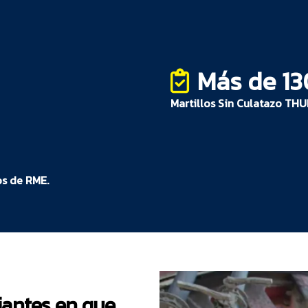
de Activos y el personal de servicio regional de RME garant
 mantiene un historial completo de todos los servicios de 
icio eficiente y una solución de problemas más rápida
Más de 1
Martillos Sin Culatazo TH
os de RME.
iantes en que