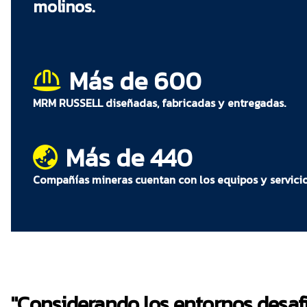
El soporte integrado entre la Plataforma de Soporte 
molinos.
oportuna de los problemas
La exclusiva Plataforma de Soporte de Activos de RME
que RME conozca el estado de su equipo para un serv
Más de 600
MRM RUSSELL diseñadas, fabricadas y entregadas.
Más de 440
Compañías mineras cuentan con los equipos y servici
"Considerando los entornos desaf