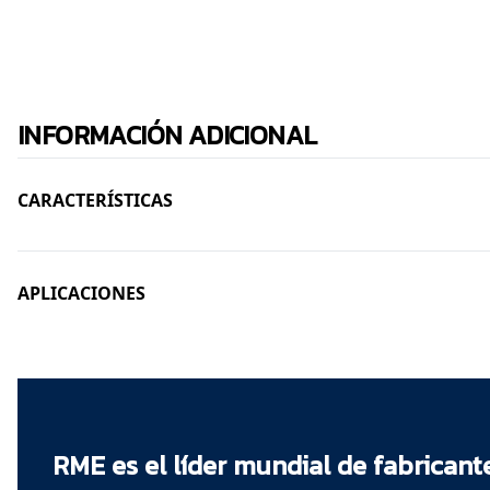
INFORMACIÓN ADICIONAL
CARACTERÍSTICAS
Un Servicio a la Mitad de la Vida Útil se centra en las
pluma, la tornamesa, el carro portacorazas, los siste
APLICACIONES
Se recomienda realizarlo a los cinco años o a las 10
Útil incluyen las condiciones del sitio minero, la tasa
Los Servicios a la Mitad de la Vida útil están destin
Todos los Servicios a la Mitad de la Vida Útil comien
cambios de revestimientos del molino se ejecuten se
realizan inspecciones visuales de ensayos no destru
RME, como Fabricante de Equipos Originales, es la ún
Los Servicios a la Mitad de la Vida Útil son realizado
RME y técnicos de servicio capacitados en la fábrica
sitio minero o en uno de nuestros Centros de Servici
RME es el líder mundial de fabricant
Incluye una inspección exhaustiva, pruebas, restaur