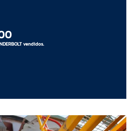
izan una respuesta rápida y una resolución
todos los equipos RME a nivel mundial y permite
300
UNDERBOLT vendidos.