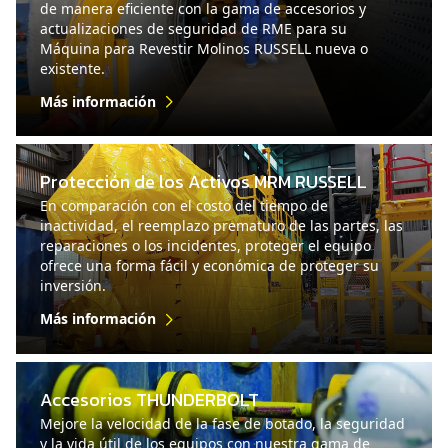
de manera eficiente con la gama de accesorios y
actualizaciones de seguridad de RME para su
Máquina para Revestir Molinos RUSSELL nueva o
existente.
Más información
Protección de los Activos MRM RUSSELL
En comparación con el costo del tiempo de
inactividad, el reemplazo prematuro de las partes, las
reparaciones o los incidentes, proteger el equipo
ofrece una forma fácil y económica de proteger su
inversión.
Más información
Accesorios THUNDERBOLT
Mejore la velocidad de la fase de botado, la seguridad
y la vida útil de los equipos con nuestra gama de