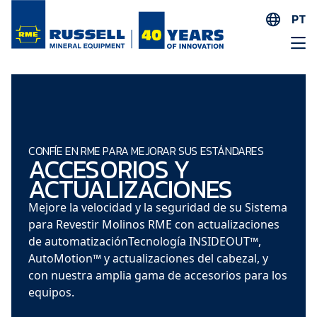
PT
EN
ES
AR
FR
ID
CONFÍE EN RME PARA MEJORAR SUS ESTÁNDARES
ACCESORIOS Y
PT
ACTUALIZACIONES
ZH
Mejore la velocidad y la seguridad de su Sistema
para Revestir Molinos RME con actualizaciones
de automatizaciónTecnología INSIDEOUT™,
AutoMotion™ y actualizaciones del cabezal, y
con nuestra amplia gama de accesorios para los
equipos.