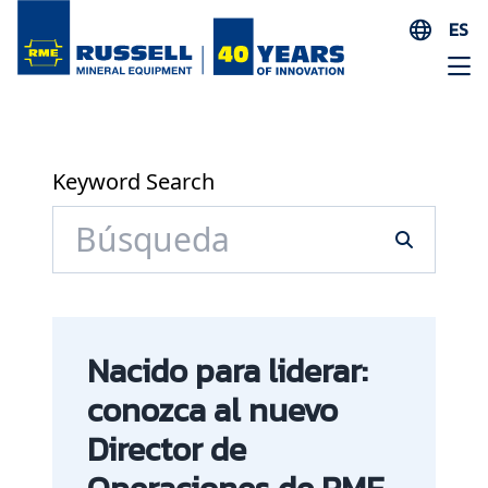
ES
EN
AR
FR
ID
Keyword Search
PT
ZH
Nacido para liderar:
conozca al nuevo
Director de