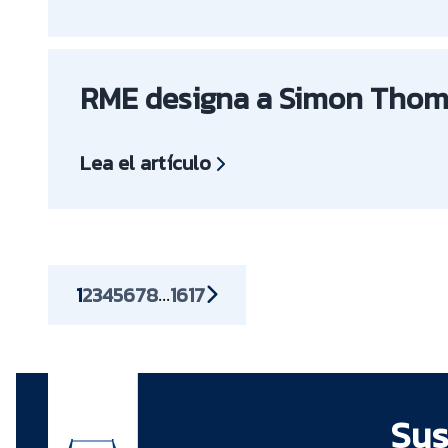
RME designa a Simon Thomp
Lea el artículo
1
2
3
4
5
6
7
8
16
17
...
Sus