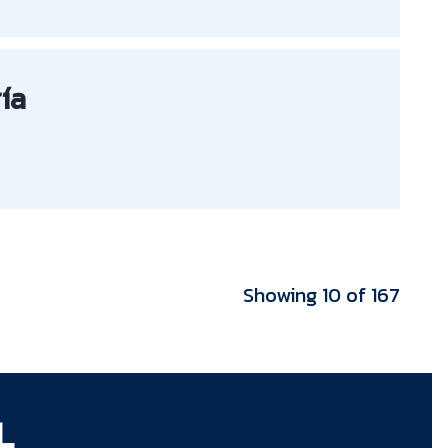
ía
Showing 10 of 167
L