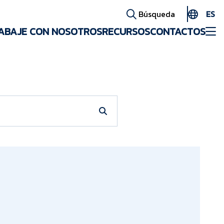
ES
Búsqueda
ABAJE CON NOSOTROS
RECURSOS
CONTACTOS
EN
AR
FR
ID
PT
ZH