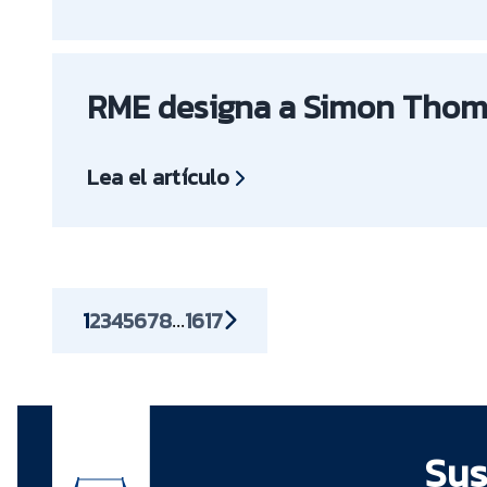
RME designa a Simon Thomp
Lea el artículo
1
2
3
4
5
6
7
8
16
17
...
Sus