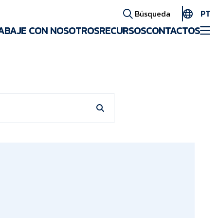
PT
Búsqueda
ABAJE CON NOSOTROS
RECURSOS
CONTACTOS
EN
ES
AR
FR
ID
PT
ZH