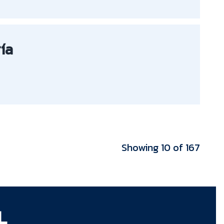
ía
Showing 10 of 167
L