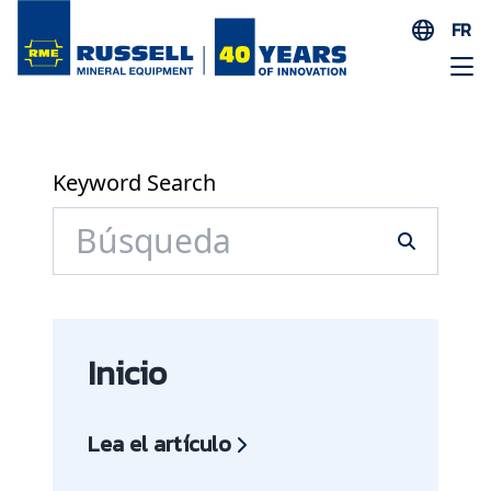
FR
EN
ES
AR
FR
Keyword Search
ID
PT
ZH
Inicio
Lea el artículo