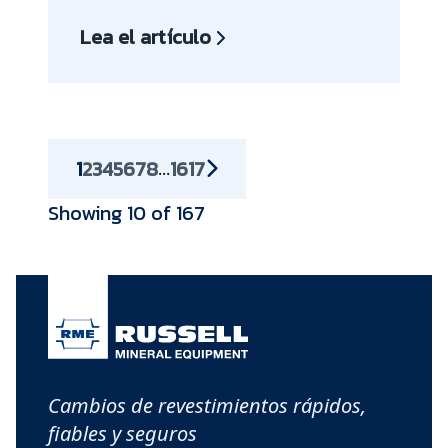
Lea el artículo
1
2
3
4
5
6
7
8
16
17
...
Showing 10 of 167
Cambios de revestimientos rápidos,
fiables y seguros