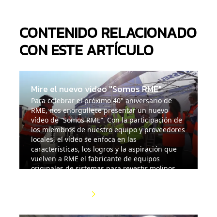
CONTENIDO RELACIONADO
CON ESTE ARTÍCULO
Mire el nuevo vídeo "Somos RME"
Para celebrar el próximo 40° aniversario de
RME, nos enorgullece presentar un nuevo
vídeo de “Somos RME”. Con la participación de
los miembros de nuestro equipo y proveedores
locales, el vídeo se enfoca en las
características, los logros y la aspiración que
vuelven a RME el fabricante de equipos
originales de sistemas para revestir molinos
más confiable del mundo.
Más información