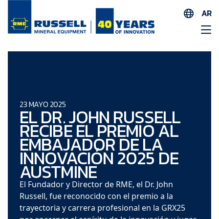
AR
EN
ES
AR
FR
ID
23 MAYO 2025
EL DR. JOHN RUSSELL
PT
RECIBE EL PREMIO AL
ZH
EMBAJADOR DE LA
INNOVACIÓN 2025 DE
AUSTMINE
El Fundador y Director de RME, el Dr. John
Russell, fue reconocido con el premio a la
trayectoria y carrera profesional en la GRX25