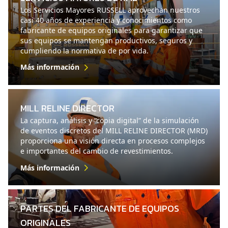
Los Servicios Mayores RUSSELL aprovechan nuestros
casi 40 años de experiencia y conocimientos como
fabricante de equipos originales para garantizar que
sus equipos se mantengan productivos, seguros y
cumpliendo la normativa de por vida.
Más información
MILL RELINE DIRECTOR
La captura, análisis y “copia digital” de la simulación
de eventos discretos del MILL RELINE DIRECTOR (MRD)
proporciona una visión directa en procesos complejos
e importantes del cambio de revestimientos.
Más información
PARTES DEL FABRICANTE DE EQUIPOS
ORIGINALES