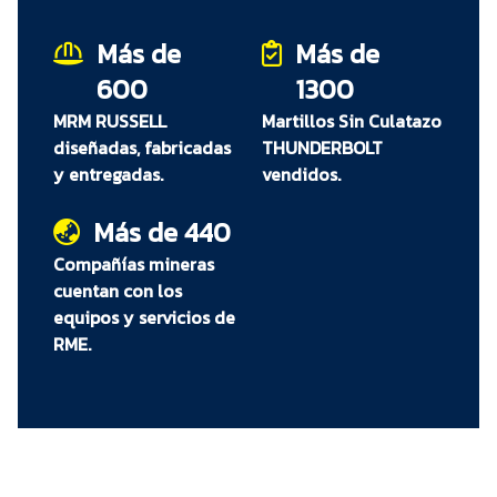
base para chutes de alimentación que
continuará haciendo el trabajo después de que
Más de
Más de
las otras hayan fallado.
600
1300
MRM RUSSELL
Martillos Sin Culatazo
diseñadas, fabricadas
THUNDERBOLT
y entregadas.
vendidos.
Más de 440
Compañías mineras
cuentan con los
equipos y servicios de
RME.