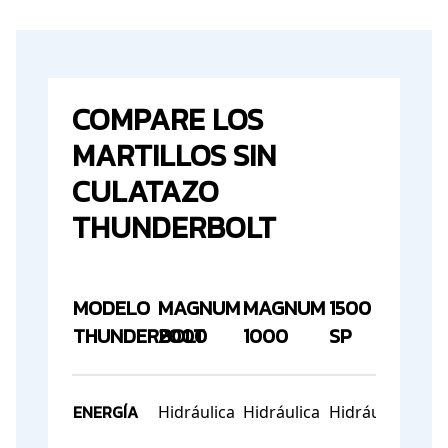
COMPARE LOS
MARTILLOS SIN
CULATAZO
THUNDERBOLT
MODELO
MAGNUM
MAGNUM
1500
75
THUNDERBOLT
2000
1000
SP
SP
ENERGÍA
Hidráulica
Hidráulica
Hidráulica
Hidr