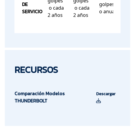
golpes
golpes
DE
golpes
gol
o cada
o cada
SERVICIO
o anual
o an
2 años
2 años
RECURSOS
Comparación Modelos
Descargar
THUNDERBOLT