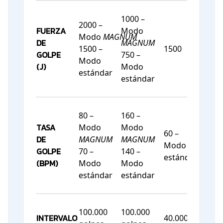
1000 –
2000 –
FUERZA
Modo
Modo
MAGNUM
DE
MAGNUM
1500 –
1500
750
GOLPE
750 –
Modo
(J)
Modo
estándar
estándar
80 –
160 –
TASA
Modo
Modo
60 –
90 –
DE
MAGNUM
MAGNUM
Modo
Mo
GOLPE
70 –
140 –
estándar
est
(BPM)
Modo
Modo
estándar
estándar
100.000
100.000
INTERVALO
40.000
40.0