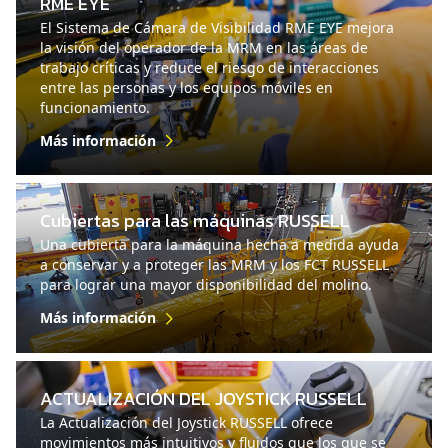
RME EYE
El Sistema de Cámara de Visibilidad RME EYE mejora
la visión del operador de la MRM en las áreas de
trabajo críticas y reduce el riesgo de interacciones
entre las personas y los equipos móviles en
funcionamiento.
Más información
Cubiertas para las máquinas RUSSELL
Una cubierta para la máquina hecha a medida ayuda
a conservar y a proteger las MRM y los FCT RUSSELL
para lograr una mayor disponibilidad del molino.
Más información
ACTUALIZACIÓN DEL JOYSTICK RUSSELL
La Actualización del Joystick RUSSELL ofrece
movimientos más intuitivos y fluidos que los que se