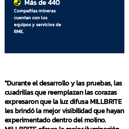
Más de 440
adicional para su uso en el exterior e incluye
un suministro de energía asignado
Compañías mineras
específicamente
cuentan con los
Capacidad para integrar cableado y
equipos y servicios de
conexiones eléctricas dentro de la MRM
RME.
RUSSELL y así eliminar un sinfín de
problemas de seguridad
"Durante el desarrollo y las pruebas, las
cuadrillas que reemplazan las corazas
expresaron que la luz difusa MILLBRITE
les brindó la mejor visibilidad que hayan
experimentado dentro del molino.