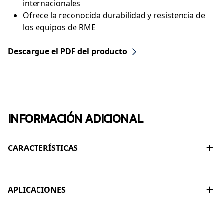
internacionales
Ofrece la reconocida durabilidad y resistencia de
los equipos de RME
Descargue el PDF del producto
INFORMACIÓN ADICIONAL
CARACTERÍSTICAS
Brinda mayor cantidad y calidad de luz
dentro del molino
APLICACIONES
Fácil de montar y desmontar para un
cambio de revestimientos rápido y eficiente
Disponible como una opción integrada e
Los dispositivos de seguridad integrados