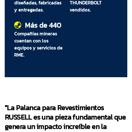
diseñadas, fabricadas
THUNDERBOLT
acoplada al cabezal hidráulico
y entregadas.
vendidos.
Maneja hábilmente las cargas pesadas y de
alto impacto sin dañar el cabezal
Más de 440
Ofrece una alternativa práctica al uso
incorrecto del cabezal de la MRM RUSSELL y
Compañías mineras
minimiza los costos de reparación
cuentan con los
equipos y servicios de
RME.
"La Palanca para Revestimientos
RUSSELL es una pieza fundamental que
genera un impacto increíble en la